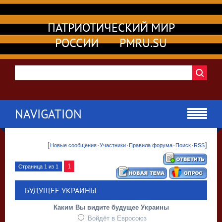
ПАТРИОТИЧЕСКИЙ МИР
РОССИИ PMRU.SU
NAVIGATION
[
·
·
·
·
]
Новые сообщения
Участники
Правила форума
Поиск
RSS
1
Страница
1
из
1
БУДУЩЕЕ УКРАИНЫ
Каким Вы видите будущее Украины
Войдёт в Евросоюз