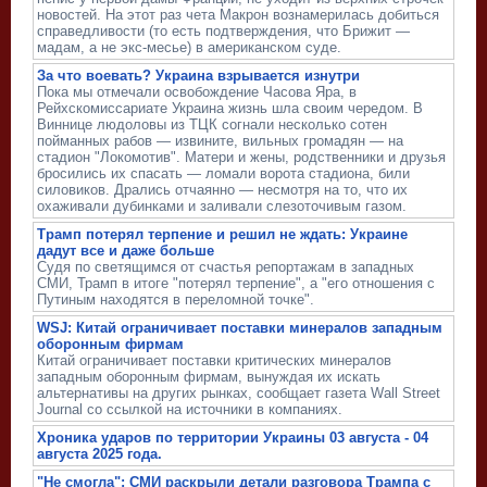
новостей. На этот раз чета Макрон вознамерилась добиться
справедливости (то есть подтверждения, что Брижит —
мадам, а не экс-месье) в американском суде.
За что воевать? Украина взрывается изнутри
Пока мы отмечали освобождение Часова Яра, в
Рейхскомиссариате Украина жизнь шла своим чередом. В
Виннице людоловы из ТЦК согнали несколько сотен
пойманных рабов — извините, вильных громадян — на
стадион "Локомотив". Матери и жены, родственники и друзья
бросились их спасать — ломали ворота стадиона, били
силовиков. Дрались отчаянно — несмотря на то, что их
охаживали дубинками и заливали слезоточивым газом.
Трамп потерял терпение и решил не ждать: Украине
дадут все и даже больше
Судя по светящимся от счастья репортажам в западных
СМИ, Трамп в итоге "потерял терпение", а "его отношения с
Путиным находятся в переломной точке".
WSJ: Китай ограничивает поставки минералов западным
оборонным фирмам
Китай ограничивает поставки критических минералов
западным оборонным фирмам, вынуждая их искать
альтернативы на других рынках, сообщает газета Wall Street
Journal со ссылкой на источники в компаниях.
Хроника ударов по территории Украины 03 августа - 04
августа 2025 года.
"Не смогла": СМИ раскрыли детали разговора Трампа с