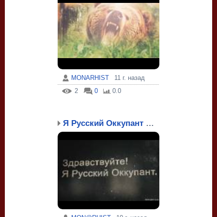
MONARHIST
11 г. назад
2
0
0.0
Я Русский Оккупант ...