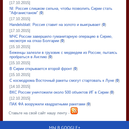
[17.10.2015]
NI: Россия слишком сильна, чтобы позволить Сирии стать
"Афганистаном"
(
0
)
[17.10.2015]
Handelsblatt: Россия ставит на золото и выигрывает
(
0
)
[17.10.2015]
МЧС России завершило гуманитарную операцию в Сирию,
несмотря на отказ Болгарии
(
0
)
[15.10.2015]
Беженцы залезли в грузовик с медведем из России, пытаясь
пробраться в Англию
(
0
)
[15.10.2015]
В Сирии открывается второй фронт
(
0
)
[15.10.2015]
С космодрома Восточный ракеты смогут стартовать к Луне
(
0
)
[14.10.2015]
ВКС России уничтожили около 500 объектов ИГ в Сирии
(
0
)
[12.10.2015]
ПАК ФА вооружили квадратными ракетами
(
0
)
Ставьте на свой сайт нашу ленту -
МЫ В GOOGLE+