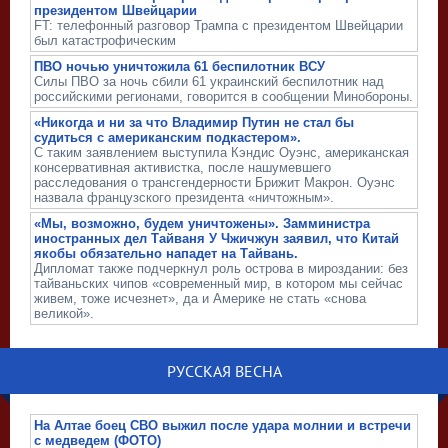
президентом Швейцарии
FT: телефонный разговор Трампа с президентом Швейцарии
был катастрофическим
ПВО ночью уничтожила 61 беспилотник ВСУ
Силы ПВО за ночь сбили 61 украинский беспилотник над
российскими регионами, говорится в сообщении Минобороны.
«Никогда и ни за что Владимир Путин не стал бы
судиться с американским подкастером».
С таким заявлением выступила Кэндис Оуэнс, американская
консервативная активистка, после нашумевшего
расследования о трансгендерности Брижит Макрон. Оуэнс
назвала французского президента «ничтожным».
«Мы, возможно, будем уничтожены». Замминистра
иностранных дел Тайваня У Чжичжун заявил, что Китай
якобы обязательно нападет на Тайвань.
Дипломат также подчеркнул роль острова в мироздании: без
тайваньских чипов «современный мир, в котором мы сейчас
живем, тоже исчезнет», да и Америке не стать «снова
великой».
РУССКАЯ ВЕСНА
На Алтае боец СВО выжил после удара молнии и встречи
с медведем (ФОТО)