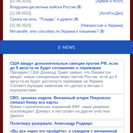
[02.08.2015]
[
Армия и Флот
]
Воздушно-десантные войска России
(
0
)
[12.09.2015]
[
АнтиГосДеп
]
Сказка на ночь. "Рыцарь" и дракон
(
0
)
[12.09.2015]
[
Новороссия и Украина
]
Метанойя, или способна ли Украина к покаянию?
(
0
)
E-NEWS
США введут дополнительные санкции против РФ, если
до 8 августа не будет соглашения о перемирии
Президент США Дональд Трамп заявил, что Вашингтон
введёт новые санкционные меры против России, если до 8
августа не будет достигнуто перемирие на Украине.
Соответствующее заявление он сделал в беседе с
журналистами.
СВО, хроника недели. Внезапный штурм Покровска
смешал Киеву все карты
Время стратегических поражений ВФУ: наши уверенно
освобождают Донбасс и наступают на других участках
фронта
Политверу разорвало. Александр Роджерс
«Вы все через это пройдёте»: о скандале с вечеринкой