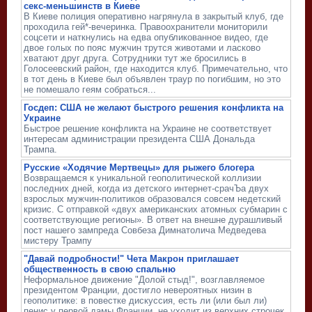
секс-меньшинств в Киеве
В Киеве полиция оперативно нагрянула в закрытый клуб, где
проходила гей*-вечеринка. Правоохранители мониторили
соцсети и наткнулись на едва опубликованное видео, где
двое голых по пояс мужчин трутся животами и ласково
хватают друг друга. Сотрудники тут же бросились в
Голосеевский район, где находится клуб. Примечательно, что
в тот день в Киеве был объявлен траур по погибшим, но это
не помешало геям собраться...
Госдеп: США не желают быстрого решения конфликта на
Украине
Быстрое решение конфликта на Украине не соответствует
интересам администрации президента США Дональда
Трампа.
Русские «Ходячие Мертвецы» для рыжего блогера
Возвращаемся к уникальной геополитической коллизии
последних дней, когда из детского интернет-​срачЪа двух
взрослых мужчин-​политиков образовался совсем недетский
кризис. С отправкой «двух американских атомных субмарин с
соответствующие регионы». В ответ на внешне дурашливый
пост нашего зампреда Совбеза Димнатолича Медведева
мистеру Трампу
"Давай подробности!" Чета Макрон приглашает
общественность в свою спальню
Неформальное движение "Долой стыд!", возглавляемое
президентом Франции, достигло невероятных низин в
геополитике: в повестке дискуссия, есть ли (или был ли)
пенис у первой дамы Франции, не уходит из верхних строчек