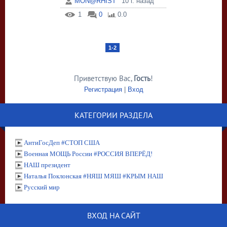
MON@RHIST
10 г. назад
1
0
0.0
1-2
Приветствую Вас
,
Гость
!
Регистрация
|
Вход
КАТЕГОРИИ РАЗДЕЛА
АнтиГосДеп #СТОП США
Военная МОЩЬ России #РОССИЯ ВПЕРЁД!
НАШ президент
Наталья Поклонская #НЯШ МЯШ #КРЫМ НАШ
Русский мир
ВХОД НА САЙТ