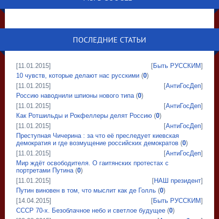
ПОСЛЕДНИЕ СТАТЬИ
[11.01.2015]
[
Быть РУССКИМ
]
10 чувств, которые делают нас русскими
(
0
)
[11.01.2015]
[
АнтиГосДеп
]
Россию наводнили шпионы нового типа
(
0
)
[11.01.2015]
[
АнтиГосДеп
]
Как Ротшильды и Рокфеллеры делят Россию
(
0
)
[11.01.2015]
[
АнтиГосДеп
]
Преступная Чичерина : за что её преследует киевская
демократия и где возмущение российских демократов
(
0
)
[11.01.2015]
[
АнтиГосДеп
]
Мир ждёт освободителя. О гаитянских протестах с
портретами Путина
(
0
)
[11.01.2015]
[
НАШ президент
]
Путин виновен в том, что мыслит как де Голль
(
0
)
[14.04.2015]
[
Быть РУССКИМ
]
СССР 70-х. Безоблачное небо и светлое будущее
(
0
)