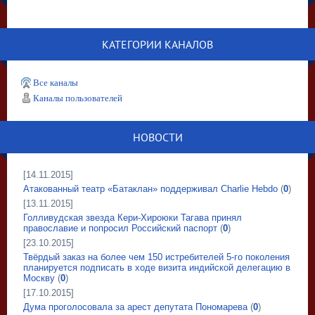
КАТЕГОРИИ КАНАЛОВ
Все каналы
Каналы пользователей
НОВОСТИ
[14.11.2015]
Атакованный театр «Батаклан» поддерживал Charlie Hebdo
(
0
)
[13.11.2015]
Голливудская звезда Кери-Хироюки Тагава принял
православие и попросил Российский паспорт
(
0
)
[23.10.2015]
Твёрдый заказ на более чем 150 истребителей 5-го поколения
планируется подписать в ходе визита индийской делегацию в
Москву
(
0
)
[17.10.2015]
Дума проголосовала за арест депутата Пономарева
(
0
)