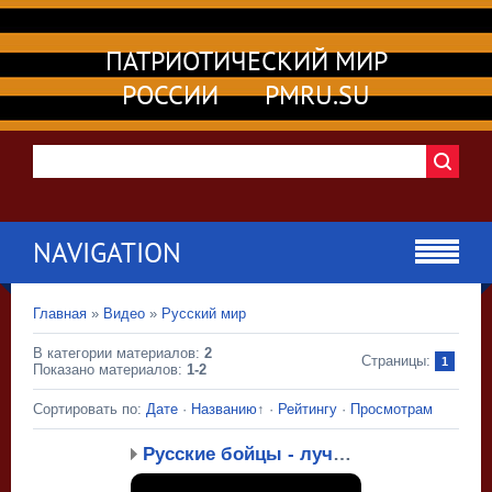
ПАТРИОТИЧЕСКИЙ МИР
РОССИИ PMRU.SU
NAVIGATION
Главная
»
Видео
»
Русский мир
В категории материалов
:
2
Страницы
:
1
Показано материалов
:
1-2
Сортировать по
:
Дате
·
Названию
↑
·
Рейтингу
·
Просмотрам
Русские бойцы - лучшие ...