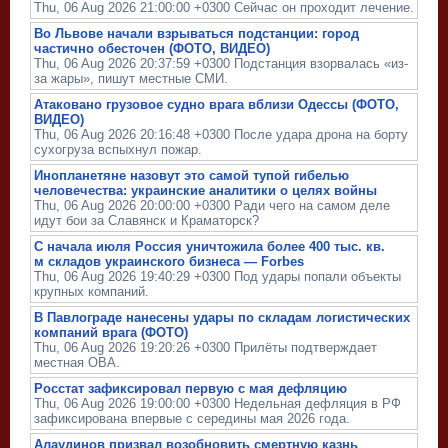
Thu, 06 Aug 2026 21:00:00 +0300 Сейчас он проходит лечение.
Во Львове начали взрываться подстанции: город
частично обесточен (ФОТО, ВИДЕО)
Thu, 06 Aug 2026 20:37:59 +0300 Подстанция взорвалась «из-
за жары», пишут местные СМИ.
Атаковано грузовое судно врага вблизи Одессы (ФОТО,
ВИДЕО)
Thu, 06 Aug 2026 20:16:48 +0300 После удара дрона на борту
сухогруза вспыхнул пожар.
Инопланетяне назовут это самой тупой гибелью
человечества: украинские аналитики о целях войны
Thu, 06 Aug 2026 20:00:00 +0300 Ради чего на самом деле
идут бои за Славянск и Краматорск?
С начала июля Россия уничтожила более 400 тыс. кв.
м складов украинского бизнеса — Forbes
Thu, 06 Aug 2026 19:40:29 +0300 Под удары попали объекты
крупных компаний.
В Павлограде нанесены удары по складам логистических
компаний врага (ФОТО)
Thu, 06 Aug 2026 19:20:26 +0300 Прилёты подтверждает
местная ОВА.
Росстат зафиксировал первую с мая дефляцию
Thu, 06 Aug 2026 19:00:00 +0300 Недельная дефляция в РФ
зафиксирована впервые с середины мая 2026 года.
Алаудинов призвал возобновить смертную казнь