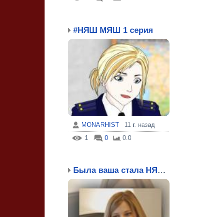
#НЯШ МЯШ 1 серия
MONARHIST
11 г. назад
1
0
0.0
Была ваша стала НЯША!