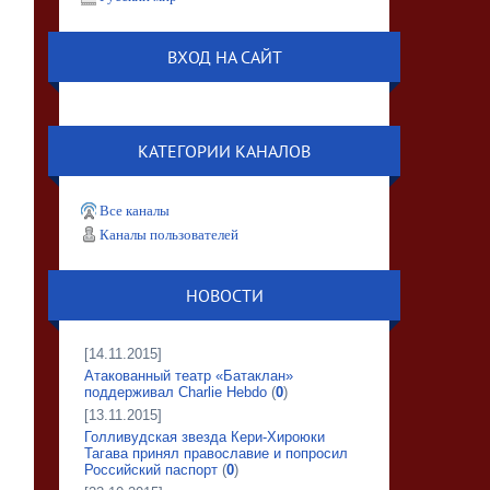
ВХОД НА САЙТ
КАТЕГОРИИ КАНАЛОВ
Все каналы
Каналы пользователей
НОВОСТИ
[14.11.2015]
Атакованный театр «Батаклан»
поддерживал Charlie Hebdo
(
0
)
[13.11.2015]
Голливудская звезда Кери-Хироюки
Тагава принял православие и попросил
Российский паспорт
(
0
)