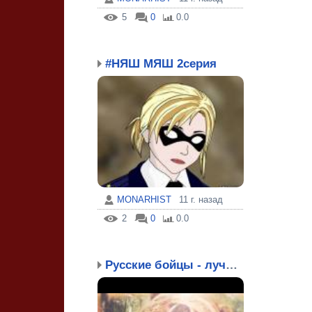
5
0
0.0
#НЯШ МЯШ 2серия
MONARHIST
11 г. назад
2
0
0.0
Русские бойцы - лучшие ...