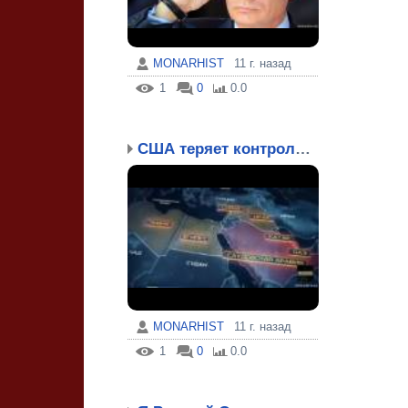
MONARHIST
11 г. назад
1
0
0.0
США теряет контроль над...
MONARHIST
11 г. назад
1
0
0.0