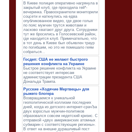
В Киеве полиция оперативно нагрянула в
закрытый клуб, где проходила гей*-
вечеринка. Правоохранители мониторили
соцсети и наткнулись на едва
опубликованное видео, где двое голых
по пояс мужчин трутся животами и
ласково хватают друг друга. Сотрудники
тут же бросились в Голосеевский район,
где находится клуб. Примечательно, что
в тот день в Киеве был объявлен траур
по погибшим, но это не помешало геям
собраться...
Госдеп: США не желают быстрого
решения конфликта на Украине
Быстрое решение конфликта на Украине
не соответствует интересам
администрации президента США
Дональда Трампа.
Русские «Ходячие Мертвецы» для
рыжего блогера
Возвращаемся к уникальной
геополитической коллизии последних
дней, когда из детского интернет-​срачЪа
двух взрослых мужчин-​политиков
образовался совсем недетский кризис. С
отправкой «двух американских атомных
субмарин с соответствующие регионы».
В ответ на внешне дурашливый пост