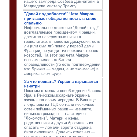
нашего зампреда Совбеза Димнатолича
Медведева мистеру Трампу
"Давай подробности!" Чета Макрон
приглашает общественность в свою
спальню
Неформальное движение "Долой стыд!",
возглавляемое президентом Франции,
достигло невероятных низин в
геополитике: в повестке дискуссия, есть
ли (или был ли) пенис у первой дамы
Франции, не уходит из верхних строчек
новостей. На этот раз чета Макрон
вознамерилась добиться
справедливости (то есть подтверждения,
что Брижит — мадам, а не экс-месье) в
американском суде.
За что воевать? Украина взрывается
изнутри
Пока мы отмечали освобождение Часова
Яра, в Рейхскомиссариате Украина
жизнь шла своим чередом. В Виннице
людоловы из ТЦК согнали несколько
сотен пойманных рабов — извините,
вильных громадян — на стадион
"Локомотив". Матери и жены,
родственники и друзья бросились их
спасать — ломали ворота стадиона,
били силовиков. Дрались отчаянно —
несмотря на то, что их охаживали