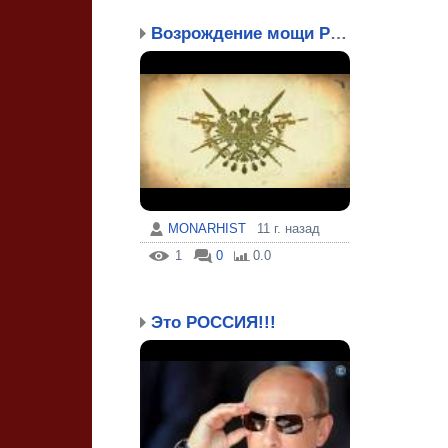
Возрождение мощи Россий...
MONARHIST
11 г. назад
1
0
0.0
Это РОССИЯ!!!