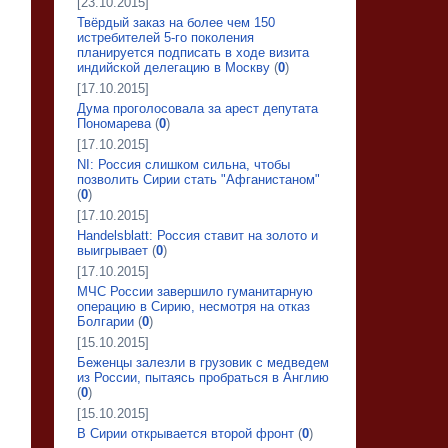
[23.10.2015]
Твёрдый заказ на более чем 150
истребителей 5-го поколения
планируется подписать в ходе визита
индийской делегацию в Москву
(
0
)
[17.10.2015]
Дума проголосовала за арест депутата
Пономарева
(
0
)
[17.10.2015]
NI: Россия слишком сильна, чтобы
позволить Сирии стать "Афганистаном"
(
0
)
[17.10.2015]
Handelsblatt: Россия ставит на золото и
выигрывает
(
0
)
[17.10.2015]
МЧС России завершило гуманитарную
операцию в Сирию, несмотря на отказ
Болгарии
(
0
)
[15.10.2015]
Беженцы залезли в грузовик с медведем
из России, пытаясь пробраться в Англию
(
0
)
[15.10.2015]
В Сирии открывается второй фронт
(
0
)