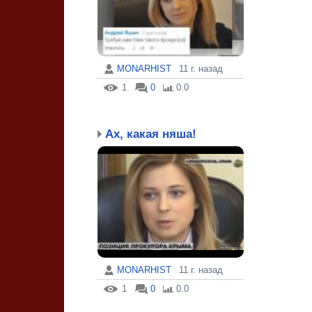
MONARHIST
11 г. назад
1
0
0.0
Ах, какая няша!
MONARHIST
11 г. назад
1
0
0.0