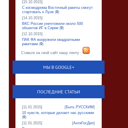
[15.10.2015]
С космодрома Восточный ракеты смогут
стартовать к Луне
(
0
)
[14.10.2015]
ВКС России уничтожили около 500
объектов ИГ в Сирии
(
0
)
[12.10.2015]
ПАК ФА вооружили квадратными
ракетами
(
0
)
Ставьте на свой сайт нашу ленту -
МЫ В GOOGLE+
ПОСЛЕДНИЕ СТАТЬИ
[11.01.2015]
[
Быть РУССКИМ
]
10 чувств, которые делают нас русскими
(
0
)
[11.01.2015]
[
АнтиГосДеп
]