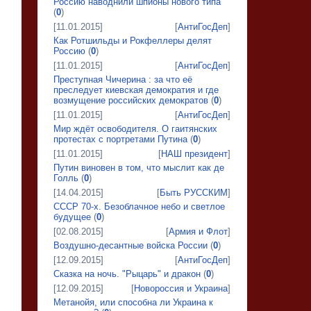
Россию наводнили шпионы нового типа
(
0
)
[11.01.2015]
[
АнтиГосДеп
]
Как Ротшильды и Рокфеллеры делят
Россию
(
0
)
[11.01.2015]
[
АнтиГосДеп
]
Преступная Чичерина : за что её
преследует киевская демократия и где
возмущение российских демократов
(
0
)
[11.01.2015]
[
АнтиГосДеп
]
Мир ждёт освободителя. О гаитянских
протестах с портретами Путина
(
0
)
[11.01.2015]
[
НАШ президент
]
Путин виновен в том, что мыслит как де
Голль
(
0
)
[14.04.2015]
[
Быть РУССКИМ
]
СССР 70-х. Безоблачное небо и светлое
будущее
(
0
)
[02.08.2015]
[
Армия и Флот
]
Воздушно-десантные войска России
(
0
)
[12.09.2015]
[
АнтиГосДеп
]
Сказка на ночь. "Рыцарь" и дракон
(
0
)
[12.09.2015]
[
Новороссия и Украина
]
Метанойя, или способна ли Украина к