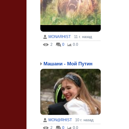
MONARHIST
11 г. назад
2
0
0.0
Машани - Мой Путин
MON@RHIST
10 г. назад
2
0
0.0