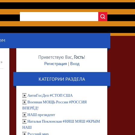
УМ
Приветствую Вас
,
Гость
!
»
Регистрация
|
Вход
КАТЕГОРИИ РАЗДЕЛА
АнтиГосДеп #СТОП США
Военная МОЩЬ России #РОССИЯ
ВПЕРЁД!
НАШ президент
Наталья Поклонская #НЯШ МЯШ #КРЫМ
НАШ
Русский мир