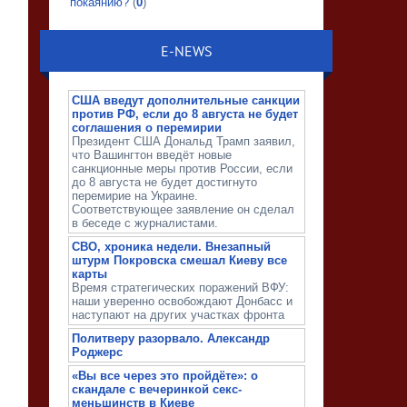
покаянию?
(
0
)
E-NEWS
США введут дополнительные санкции
против РФ, если до 8 августа не будет
соглашения о перемирии
Президент США Дональд Трамп заявил,
что Вашингтон введёт новые
санкционные меры против России, если
до 8 августа не будет достигнуто
перемирие на Украине.
Соответствующее заявление он сделал
в беседе с журналистами.
СВО, хроника недели. Внезапный
штурм Покровска смешал Киеву все
карты
Время стратегических поражений ВФУ:
наши уверенно освобождают Донбасс и
наступают на других участках фронта
Политверу разорвало. Александр
Роджерс
«Вы все через это пройдёте»: о
скандале с вечеринкой секс-
меньшинств в Киеве