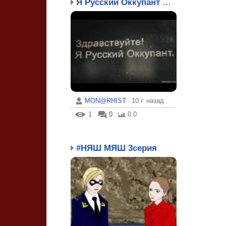
Я Русский Оккупант ...
MON@RHIST
10 г. назад
1
0
0.0
#НЯШ МЯШ 3серия