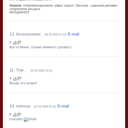
Ответ
: Отредактированно: адрес скрыт. Причина - скрытая реклама
стороннего ресурса.
MON@RHIST
12
.
Accectcoicker
E-mail
(26.05.2009 01:42)
0
все отлично, только немного суховато
11
.
Том...
(11.04.2009 13:31)
0
Везде это искал!...
10
.
tutmoss
E-mail
(27.09.2008 03:01)
0
спасибо