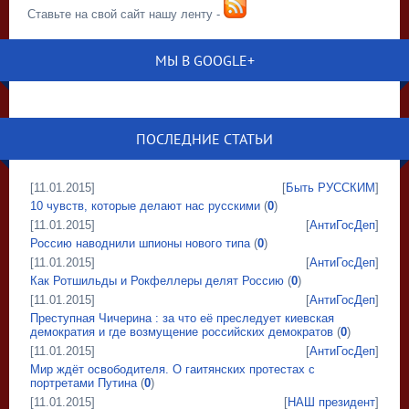
Ставьте на свой сайт нашу ленту -
МЫ В GOOGLE+
ПОСЛЕДНИЕ СТАТЬИ
[11.01.2015]
[
Быть РУССКИМ
]
10 чувств, которые делают нас русскими
(
0
)
[11.01.2015]
[
АнтиГосДеп
]
Россию наводнили шпионы нового типа
(
0
)
[11.01.2015]
[
АнтиГосДеп
]
Как Ротшильды и Рокфеллеры делят Россию
(
0
)
[11.01.2015]
[
АнтиГосДеп
]
Преступная Чичерина : за что её преследует киевская
демократия и где возмущение российских демократов
(
0
)
[11.01.2015]
[
АнтиГосДеп
]
Мир ждёт освободителя. О гаитянских протестах с
портретами Путина
(
0
)
[11.01.2015]
[
НАШ президент
]