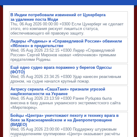
В Индии потребовали извинений от Цукерберга
за удаление поста Моди
Thu, 06 Aug 2026 00:00:00 +0300 Если Цукерберг не сделает
этого, его компания рискует лишиться статуса,
обеспечивающего ей правовую защиту.
Лидеры «Родины» и «Справедливой России» обвинили
«Яблоко» в предательстве
Wed, 05 Aug 2026 23:52:15 +0300 Лидер «Справедливой
России» Сергей Миронов назвал «яблочников» прямыми
предателями Родины.
Ещё одно судно врага поражено у берегов Одессы
(ФОТО)
Wed, 05 Aug 2026 23:34:25 +0300 Удар нанесен реактивным
дроном, на судне начался крупный пожар.
Актрису сериала «СашаТаня» признали угрозой
нацбезопасности на Украине
Wed, 05 Aug 2026 23:13:59 +0300 Ранее Рубцова была
внесена в базу данных украинского экстремистского сайта
«Миротворец».
Бойцы «Центра» уничтожают пехоту и технику врага в
боях за Красноармейском и на Днепропетровщине
(ВИДЕО)
Wed, 05 Aug 2026 23:00:00 +0300 Поддержку штурмовым
подразделениям группировки «Центр» оказывают расчёты