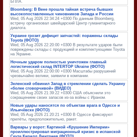
БПЛА.
Bloomberg: В Вене прошла тайная встреча бывших
высокопоставленных чиновников Запада и России
Wed, 05 Aug 2026 22:34:24 +0300 По данным Bloomberg,
встречу организовал швейцарский Центр гуманитарного
диалога.
Украине грозит дефицит запчастей: поражены склады
Toyota (ФОТО)
Wed, 05 Aug 2026 22:20:00 +0300 В результате ударов были
повреждены склады с продукцией и комплектующими Toyota
на Украине.
Ночным ударом полностью уничтожен главный
логистический склад INTERTOP Ukraine (ФОТО)
Wed, 05 Aug 2026 22:00:00 +0300 Масштабы разрушений
чрезвычайно велики, заявили в компании.
Зеленский обвинил Запад в стремлении сделать Украину
«более сговорчивой» (ВИДЕО)
Wed, 05 Aug 2026 21:39:22 +0300 США объяснили это
сокращением своих запасов из-за войны с Ираном.
Новые удары наносятся по объектам врага в Одессе и
Ильичёвске (ФОТО)
Wed, 05 Aug 2026 21:20:21 +0300 В Одессе фиксируют
прилёты, предположительно, ракет.
Варвары у ворот: Картиной «Крушение Империи»
проиллюстрировал миграционный кризис в испанской
Сеуте Кирилл Дмитриев (ФОТО)