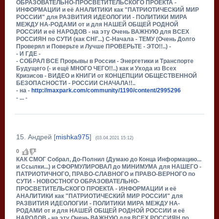
ОБРАЗОВАТЕЛЬНО-ПРОСВЕТИТЕЛЬСКОГО ПРОЕКТА -
ИНФОРМАЦИИ и её АНАЛИТИКИ как "ПАТРИОТИЧЕСКИЙ МИР
РОССИИ" для РАЗВИТИЯ ИДЕОЛОГИИ - ПОЛИТИКИ МИРА
МЕЖДУ НА-РОДАМИ от и для НАШЕЙ ОБЩЕЙ РОДНОЙ
РОССИИ и её НАРОДОВ - на эту Очень ВАЖНУЮ для ВСЕХ
РОССИЯН по СУТИ (как СНГ...) С-Начала - ТЕМУ (Очень Долго
Проверял и Поверьте и Лучше ПРОВЕРЬТЕ - ЭТО!!..) -
- И ГДЕ -
- СОБРАЛ ВСЕ Прорывы в России - Энергетики и Транспорте
Будущего (- и ещё МНОГО ЧЕГО!!..) как и Ухода из Всех
Кризисов - ВИДЕО и КНИГИ от КОНЦЕПЦИИ ОБЩЕСТВЕННОЙ
БЕЗОПАСНОСТИ - РОССИИ СНАЧАЛА!!..
- на -
http://maxpark.com/community/1190/content/2995296
- ... -
15
.
Андрей
[
mishka975
]
(03.04.2021 15:12)
0
КАК СМОГ Собрал, До-Полнил (Думаю до Конца Информацию...
и Ссылки...) и СФОРМУЛИРОВАЛ до МИНИМУМА для НАШЕГО -
ПАТРИОТИЧНОГО, ПРАВО-СЛАВНОГО и ПРАВО-ВЕРНОГО по
СУТИ - НОВОСТНОГО ОБРАЗОВАТЕЛЬНО-
ПРОСВЕТИТЕЛЬСКОГО ПРОЕКТА - ИНФОРМАЦИИ и её
АНАЛИТИКИ как "ПАТРИОТИЧЕСКИЙ МИР РОССИИ" для
РАЗВИТИЯ ИДЕОЛОГИИ - ПОЛИТИКИ МИРА МЕЖДУ НА-
РОДАМИ от и для НАШЕЙ ОБЩЕЙ РОДНОЙ РОССИИ и её
НАРОДОВ - на эту Очень ВАЖНУЮ для ВСЕХ РОССИЯН по