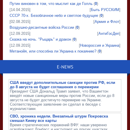
Путин виновен в том, что мыслит как де Голль
(
0
)
[14.04.2015]
[
Быть РУССКИМ
]
СССР 70-х. Безоблачное небо и светлое будущее
(
0
)
[02.08.2015]
[
Армия и Флот
]
Воздушно-десантные войска России
(
0
)
[12.09.2015]
[
АнтиГосДеп
]
Сказка на ночь. "Рыцарь" и дракон
(
0
)
[12.09.2015]
[
Новороссия и Украина
]
Метанойя, или способна ли Украина к покаянию?
(
0
)
E-NEWS
США введут дополнительные санкции против РФ, если
до 8 августа не будет соглашения о перемирии
Президент США Дональд Трамп заявил, что Вашингтон
введёт новые санкционные меры против России, если до 8
августа не будет достигнуто перемирие на Украине.
Соответствующее заявление он сделал в беседе с
журналистами.
СВО, хроника недели. Внезапный штурм Покровска
смешал Киеву все карты
Время стратегических поражений ВФУ: наши уверенно
освобождают Донбасс и наступают на других участках