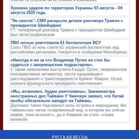
Хроника ударов по территории Украины 03 августа - 04
августа 2025 года.
"Не смогла": СМИ раскрыли детали разговора Трампа с
президентом Швейцарии
FT: телефонный разговор Трампа с президентом Швейцарии
был катастрофическим
ПВО ночью уничтожила 61 беспилотник ВСУ
Силы ПВО за ночь сбили 61 украинский беспилотник над
российскими регионами, говорится в сообщении Минобороны.
«Никогда и ни за что Владимир Путин не стал бы
судиться с американским подкастером».
С таким заявлением выступила Кэндис Оуэнс, американская
консервативная активистка, после нашумевшего
расследования о трансгендерности Брижит Макрон. Оуэнс
назвала французского президента «ничтожным».
«Мы, возможно, будем уничтожены». Замминистра
иностранных дел Тайваня У Чжичжун заявил, что Китай
якобы обязательно нападет на Тайвань.
Дипломат также подчеркнул роль острова в мироздании: без
тайваньских чипов «современный мир, в котором мы сейчас
живем, тоже исчезнет», да и Америке не стать «снова
великой».
РУССКАЯ ВЕСНА