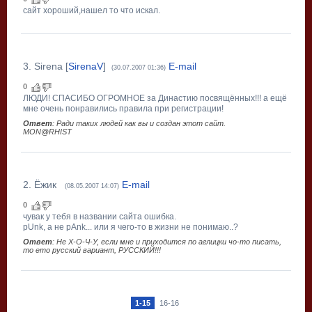
сайт хороший,нашел то что искал.
3
.
Sirena
[
SirenaV
]
E-mail
(30.07.2007 01:36)
0
ЛЮДИ! СПАСИБО ОГРОМНОЕ за Династию посвящённых!!! а ещё
мне очень понравились правила при регистрации!
Ответ
: Ради таких людей как вы и создан этот сайт.
MON@RHIST
2
.
Ёжик
E-mail
(08.05.2007 14:07)
0
чувак у тебя в названии сайта ошибка.
pUnk, а не pAnk... или я чего-то в жизни не понимаю..?
Ответ
: Не Х-О-Ч-У, если мне и приходится по аглицки чо-то писать,
то ето русский вариант, РУССКИЙ!!!
1-15
16-16