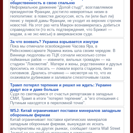
общественность в свою спальню
Неформальное движение "Долой стыд!", возглавляемое
президентом Франции, достигло невероятных низин в
геополитике: в повестке дискуссия, есть ли (или был ли)
пенис у первой дамы Франции, не уходит из верхних строчек
новостей. На этот раз чета Макрон вознамерилась добиться
справедливости (то есть подтверждения, что Брижит —
мадам, а не экс-месье) в американском суде.
За что воевать? Украина взрывается изнутри
Пока мы отмечали освобождение Часова Яра, в
Рейхскомиссариате Украина жизнь шла своим чередом. В
Виннице людоловы из ТЦК согнали несколько сотен
пойманных рабов — извините, вильных громадян — на
стадион "Локомотив". Матери и жены, родственники и друзья
бросились их спасать — ломали ворота стадиона, били
силовиков. Дрались отчаянно — несмотря на то, что их
охаживали дубинками и заливали слезоточивым газом.
Трамп потерял терпение и решил не ждать: Украине
дадут все и даже больше
Судя по светящимся от счастья репортажам в западных
СМИ, Трамп в итоге "потерял терпение", а "его отношения с
Путиным находятся в переломной точке".
WSJ: Китай ограничивает поставки минералов западным
оборонным фирмам
Китай ограничивает поставки критических минералов
западным оборонным фирмам, вынуждая их искать
альтернативы на других рынках, сообщает газета Wall Street
Journal со ссылкой на источники в компаниях.