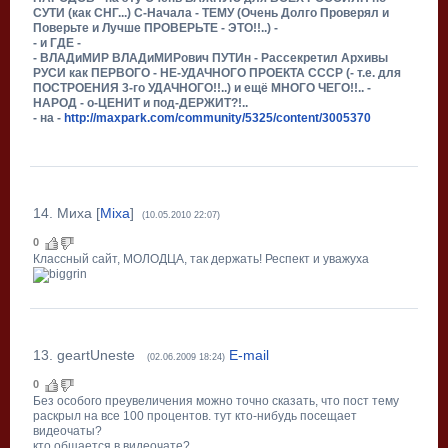
СУТИ (как СНГ...) С-Начала - ТЕМУ (Очень Долго Проверял и
Поверьте и Лучше ПРОВЕРЬТЕ - ЭТО!!..) -
- и ГДЕ -
- ВЛАДиМИР ВЛАДиМИРович ПУТИн - Рассекретил Архивы
РУСИ как ПЕРВОГО - НЕ-УДАЧНОГО ПРОЕКТА СССР (- т.е. для
ПОСТРОЕНИЯ 3-го УДАЧНОГО!!..) и ещё МНОГО ЧЕГО!!.. -
НАРОД - о-ЦЕНИТ и под-ДЕРЖИТ?!..
- на -
http://maxpark.com/community/5325/content/3005370
14
.
Миха
[
Mixa
]
(10.05.2010 22:07)
0
Классный сайт, МОЛОДЦА, так держать! Респект и уважуха
13
.
geartUneste
E-mail
(02.06.2009 18:24)
0
Без особого преувеличения можно точно сказать, что пост тему
раскрыл на все 100 процентов. тут кто-нибудь посещает
видеочаты?
кто общается в видеочате?