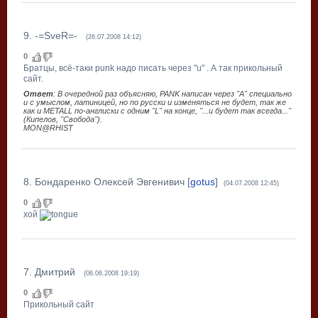
9
.
-=SveR=-
(26.07.2008 14:12)
0
Братцы, всё-таки punk надо писать через "u" . А так прикольный
сайт.
Ответ
: В очередной раз объясняю, PANK написан через "А" специально
и с умыслом, латиницей, но по русски и изменяться не будет, так же
как и METALL по-англиски с одним "L" на конце, "...и будет так всегда..."
(Кипелов, "Свобода").
MON@RHIST
8
.
Бондаренко Олексей Эвгенивич
[
gotus
]
(04.07.2008 12:45)
0
хой
7
.
Дмитрий
(06.06.2008 19:19)
0
Прикольный сайт