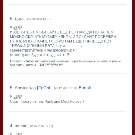
6
.
Дикк
(10.05.2008 13:21)
0
ИЗВЕНИТЕ на МОём САЙТЕ ЕЩЁ НЕТ НАРОДА НО НА НЁМ
МОЖНО СКАЧАТЬ МУЗЫКУ КЛИПЫ И Т.Д!! САЙТ ПОСВЕЩЁН
ГУППЕ МНОГОТОЧИЕ ! СКОРО ТАМ БУДЕТ ПРОВОДИТСЯ
1НЕОФИЦАЛЬНЫЙ БЭТЛ!
http://................../
зарегестрируйтесь и мы договоримся !
может даже будем сотрудничать !!
Ответ
: Отредактировано! реклама и продвижение хип-хопа, а равно
как рэпа и попсы - ЗАПРЕЩЕНО!!!
5
.
Александр
[
FriGat
]
E-mail
(25.12.2007 07:10)
0
Cайт просто отпад. Pank and Meta Forever!
4
.
волак
(01.09.2007 12:12)
0