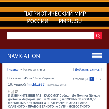
ПАТРИОТИЧЕСКИЙ МИР
РОССИИ PMRU.SU
NAVIGATION
Главная
»
Гостевая книга
[
Добавить запись
]
Показано
1
-
15
из
16
сообщений
Страницы:
1
2
»
16
.
Андрей
[
mishka975
]
(02.05.2021 18:42)
0
И ИЗВИНИТЕ ЕЩЁ РАЗ - КАК СМОГ Собрал, До-Полнил (Думаю
до Конца Информацию... и Ссылки...) и СФОРМУЛИРОВАЛ до
МИНИМУМА для НАШЕГО - ПАТРИОТИЧНОГО, ПРАВО-
СЛАВНОГО и ПРАВО-ВЕРНОГО по СУТИ - НОВОСТНОГО